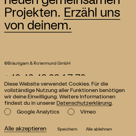
Projekten.
Erzähl uns
von deinem.
©Bräutigam & Rotermund
GmbH
+49 40 43 28 17 79
Diese Website verwendet Cookies. Für die
info@br.studio
vollständige Nutzung aller Funktionen benötigen
wir deine Einwilligung. Weitere Informationen
findest du in unserer
Datenschutzerklärung
.
Facebook
News
Google Analytics
Vimeo
Instagram
Jobs
LinkedIn
Impressum
Alle akzeptieren
Speichern
Alle ablehnen
DE
EN
Datenschutz