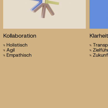
Kollaboration
Klarhei
Holistisch
Transp
Agil
Zielfü
Empathisch
Zukunft