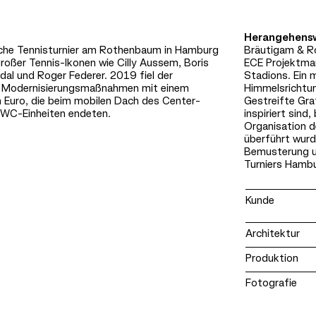
Herangehens
sche Tennisturnier am Rothenbaum in Hamburg
Bräutigam & R
großer Tennis-Ikonen wie Cilly Aussem, Boris
ECE Projektman
adal und Roger Federer. 2019 fiel der
Stadions. Ein 
 Modernisierungsmaßnahmen mit einem
Himmelsrichtun
n Euro, die beim mobilen Dach des Center-
Gestreifte Gra
 WC-Einheiten endeten.
inspiriert sin
Organisation 
überführt wurd
Bemusterung u
Turniers Hamb
Kunde
Architektur
Produktion
Fotografie