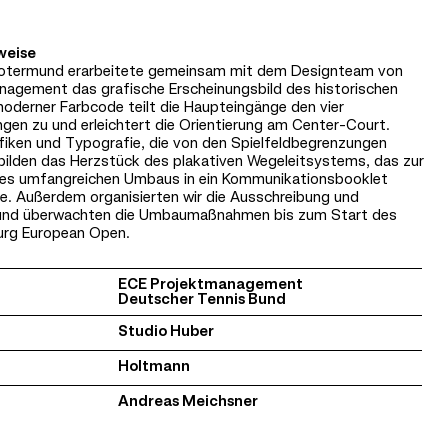
weise
otermund erarbeitete gemeinsam mit dem Designteam von
agement das grafische Erscheinungsbild des historischen
moderner Farbcode teilt die Haupteingänge den vier
gen zu und erleichtert die Orientierung am Center-Court.
fiken und Typografie, die von den Spielfeldbegrenzungen
d, bilden das Herzstück des plakativen Wegeleitsystems, das zur
des umfangreichen Umbaus in ein Kommunikationsbooklet
e. Außerdem organisierten wir die Ausschreibung und
nd überwachten die Umbaumaßnahmen bis zum Start des
urg European Open.
ECE Projektmanagement
Deutscher Tennis Bund
Studio Huber
Holtmann
Andreas Meichsner